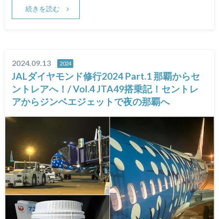
続きを読む
2024.09.13
2024
JALダイヤモンド修行2024 Part.1 那覇からセ
ントレアへ！/ Vol.4 JTA49搭乗記！セントレ
アからジンベエジェットで夜の那覇へ