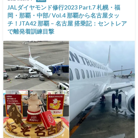
JALダイヤモンド修行2023 Part.7 札幌・福
岡・那覇・中部/ Vol.4 那覇から名古屋タッ
チ！JTA42 那覇 – 名古屋 搭乗記：セントレア
で離発着訓練目撃