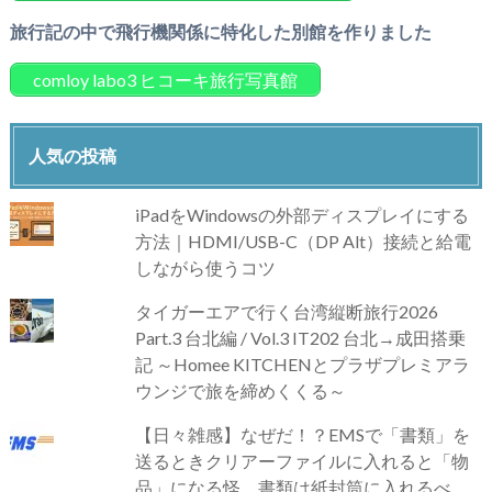
旅行記の中で飛行機関係に特化した別館を作りました
comloy labo3 ヒコーキ旅行写真館
人気の投稿
iPadをWindowsの外部ディスプレイにする
方法｜HDMI/USB-C（DP Alt）接続と給電
しながら使うコツ
タイガーエアで行く台湾縦断旅行2026
Part.3 台北編 / Vol.3 IT202 台北→成田搭乗
記 ～Homee KITCHENとプラザプレミアラ
ウンジで旅を締めくくる～
【日々雑感】なぜだ！？EMSで「書類」を
送るときクリアーファイルに入れると「物
品」になる怪。書類は紙封筒に入れるべ