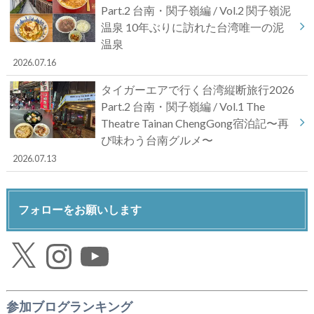
Part.2 台南・関子嶺編 / Vol.2 関子嶺泥
温泉 10年ぶりに訪れた台湾唯一の泥
温泉
2026.07.16
タイガーエアで行く台湾縦断旅行2026
Part.2 台南・関子嶺編 / Vol.1 The
Theatre Tainan ChengGong宿泊記〜再
び味わう台南グルメ〜
2026.07.13
フォローをお願いします
X
Instagram
YouTube
参加ブログランキング