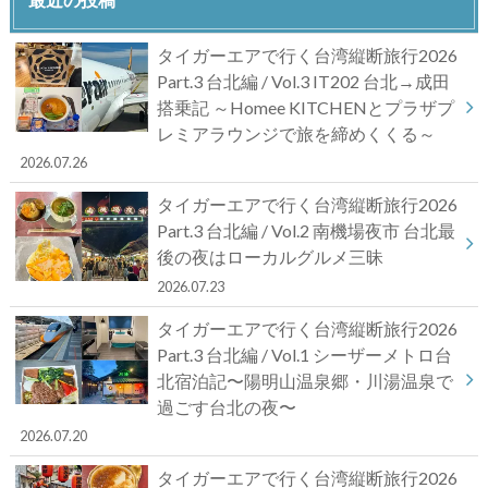
タイガーエアで行く台湾縦断旅行2026
Part.3 台北編 / Vol.3 IT202 台北→成田
搭乗記 ～Homee KITCHENとプラザプ
レミアラウンジで旅を締めくくる～
2026.07.26
タイガーエアで行く台湾縦断旅行2026
Part.3 台北編 / Vol.2 南機場夜市 台北最
後の夜はローカルグルメ三昧
2026.07.23
タイガーエアで行く台湾縦断旅行2026
Part.3 台北編 / Vol.1 シーザーメトロ台
北宿泊記〜陽明山温泉郷・川湯温泉で
過ごす台北の夜〜
2026.07.20
タイガーエアで行く台湾縦断旅行2026