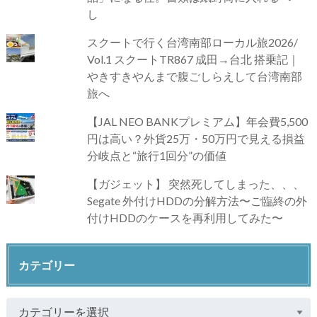
し
スクートで行く台湾南部ローカル旅2026/
Vol.1 スクートTR867 成田→台北 搭乗記｜
やきすきやんまで腹ごしらえして台湾南部
旅へ
【JAL NEO BANKプレミアム】年会費5,500
円は高い？外貨25万・50万円で見える損益
分岐点と“旅行1回分”の価値
【ガジェット】 突然死してしまった、、、
Segate 外付けHDDの分解方法〜ご臨終の外
付けHDDのケースを再利用してみた〜
カテゴリー