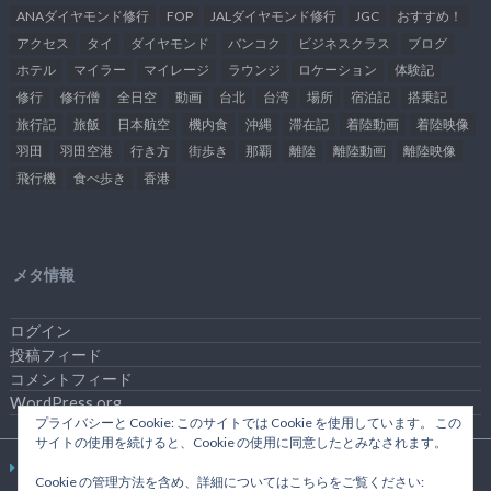
ANAダイヤモンド修行
FOP
JALダイヤモンド修行
JGC
おすすめ！
アクセス
タイ
ダイヤモンド
バンコク
ビジネスクラス
ブログ
ホテル
マイラー
マイレージ
ラウンジ
ロケーション
体験記
修行
修行僧
全日空
動画
台北
台湾
場所
宿泊記
搭乗記
旅行記
旅飯
日本航空
機内食
沖縄
滞在記
着陸動画
着陸映像
羽田
羽田空港
行き方
街歩き
那覇
離陸
離陸動画
離陸映像
飛行機
食べ歩き
香港
メタ情報
ログイン
投稿フィード
コメントフィード
WordPress.org
プライバシーと Cookie: このサイトでは Cookie を使用しています。 この
サイトの使用を続けると、Cookie の使用に同意したとみなされます。
プライバシーポリシー
お問い合わせ
Cookie の管理方法を含め、詳細についてはこちらをご覧ください: