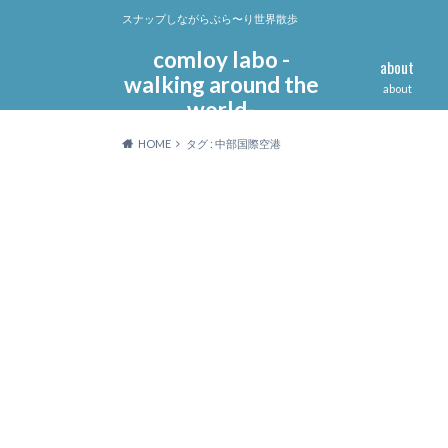
スナップしながらぶら〜り世界散歩
comloy labo -
about
walking around the
about
world-
HOME
タグ : 中部国際空港