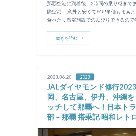
那覇空港に到着後、2時間の乗り継ぎで
際空港！ 意外と安くてFOP単価もまぁ
食べたり温浴施設でのんびりできるので
続きを読む
2023.06.20
2023
JALダイヤモンド修行2023
岡、名古屋、伊丹、沖縄をタッ
ッチして那覇へ！日本トラン
部 – 那覇 搭乗記 昭和