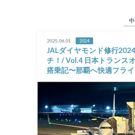
中
2025.06.01
2024
JALダイヤモンド修行2024
チ！/ Vol.4 日本トランス
搭乗記〜那覇へ快適フラ