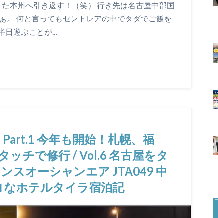
また本州へ引き返す！（笑） 行き先は名古屋中部国
まぁ。 何と言ってもセントレアの中でタダでご飯を
半日遊ぶことが…
 Part.1 今年も開始！札幌、福
チで修行 / Vol.6 名古屋をタ
スオーシャンエア JTA049 中
レトロなホテルタイラ宿泊記