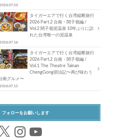
2026.07.20
タイガーエアで行く台湾縦断旅行
2026 Part.2 台南・関子嶺編 /
Vol.2 関子嶺泥温泉 10年ぶりに訪
れた台湾唯一の泥温泉
2026.07.16
タイガーエアで行く台湾縦断旅行
2026 Part.2 台南・関子嶺編 /
Vol.1 The Theatre Tainan
ChengGong宿泊記〜再び味わう
台南グルメ〜
2026.07.13
フォローをお願いします
Instagram
YouTube