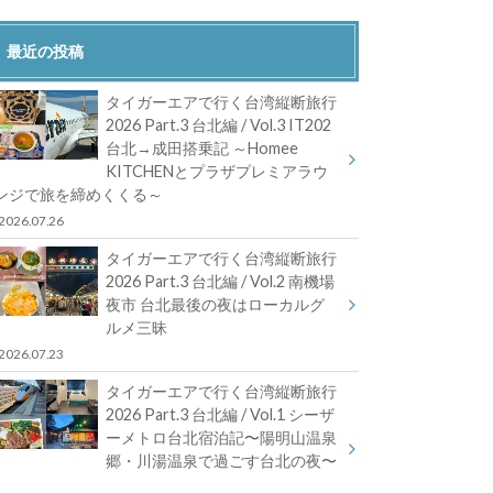
最近の投稿
タイガーエアで行く台湾縦断旅行
2026 Part.3 台北編 / Vol.3 IT202
台北→成田搭乗記 ～Homee
KITCHENとプラザプレミアラウ
ンジで旅を締めくくる～
2026.07.26
タイガーエアで行く台湾縦断旅行
2026 Part.3 台北編 / Vol.2 南機場
夜市 台北最後の夜はローカルグ
ルメ三昧
2026.07.23
タイガーエアで行く台湾縦断旅行
2026 Part.3 台北編 / Vol.1 シーザ
ーメトロ台北宿泊記〜陽明山温泉
郷・川湯温泉で過ごす台北の夜〜