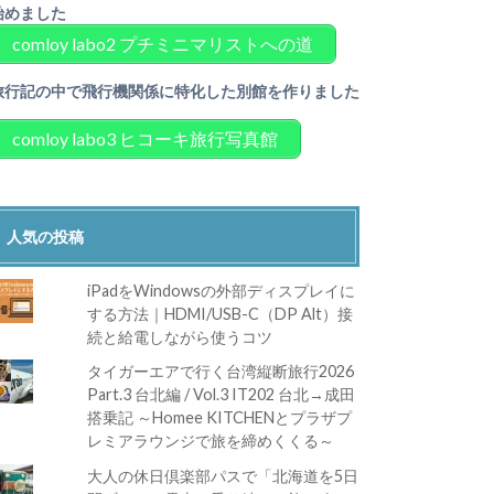
始めました
comloy labo2 プチミニマリストへの道
旅行記の中で飛行機関係に特化した別館を作りました
comloy labo3 ヒコーキ旅行写真館
人気の投稿
iPadをWindowsの外部ディスプレイに
する方法｜HDMI/USB-C（DP Alt）接
続と給電しながら使うコツ
タイガーエアで行く台湾縦断旅行2026
Part.3 台北編 / Vol.3 IT202 台北→成田
搭乗記 ～Homee KITCHENとプラザプ
レミアラウンジで旅を締めくくる～
大人の休日倶楽部パスで「北海道を5日